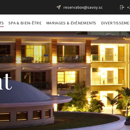
reservation@savoy.sc
+
TS
SPA & BIEN-ÊTRE
MARIAGES & ÉVÉNEMENTS
DIVERTISSEME
t