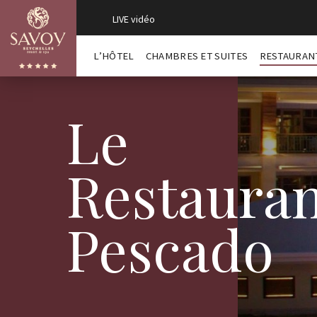
LIVE vidéo
L’HÔTEL
CHAMBRES ET SUITES
RESTAURAN
Le
Restauran
Pescado