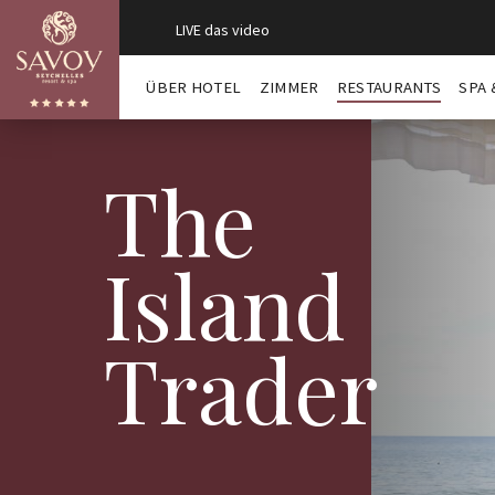
LIVE das video
ÜBER HOTEL
ZIMMER
RESTAURANTS
SPA 
The
Island
Trader