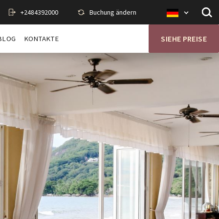
+2484392000
Buchung ändern
Op
Savoy
sit
de
se
BLOG
KONTAKTE
SIEHE PREISE