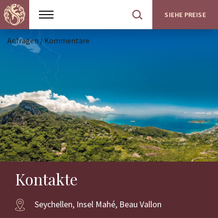
SIEHE PREISE
Show
Open
menu
site
search
Anfragen / Kommentare
Kontakte
Seychellen, Insel Mahé, Beau Vallon