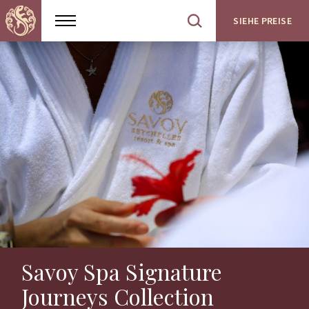
SIEHE PREISE
Show
Open
menu
site
search
Savoy Spa Signature
Journeys Collection