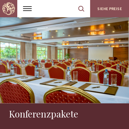
SIEHE PREISE
Show
Open
menu
site
search
Konferenzpakete