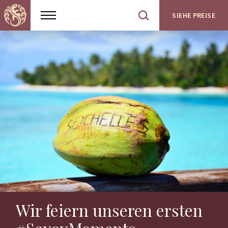
SIEHE PREISE
Show
Open
menu
site
search
Wir feiern unseren ersten