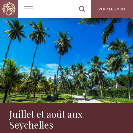
VOIR LES PRIX
Show
Open
menu
site
search
Juillet et août aux
Seychelles