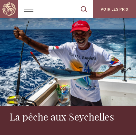
VOIR LES PRIX
Show
Open
menu
site
search
La pêche aux Seychelles