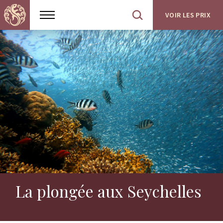
VOIR LES PRIX
Show
Open
menu
site
search
La plongée aux Seychelles