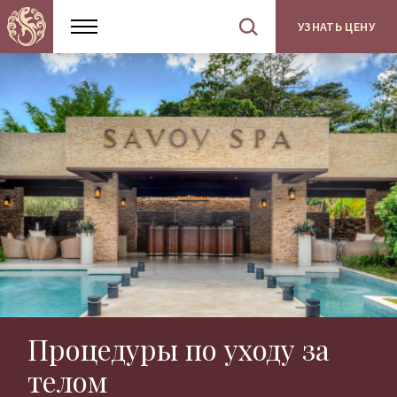
УЗНАТЬ ЦЕНУ
Показать
Открыть
меню
поиск
по
сайту
Процедуры по уходу за
телом