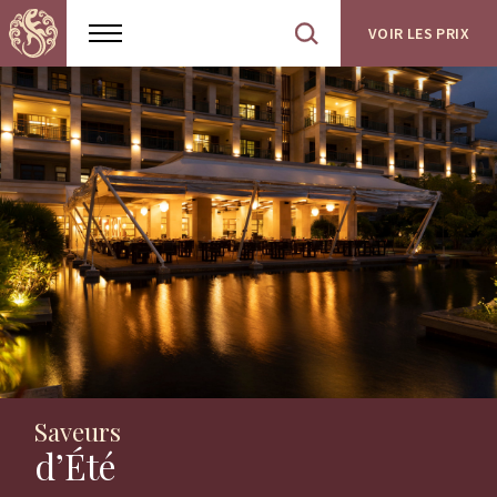
VOIR LES PRIX
Show
Open
menu
site
search
Saveurs
d’Été