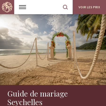
VOIR LES PRIX
Show
Open
menu
site
search
Guide de mariage
Seychelles