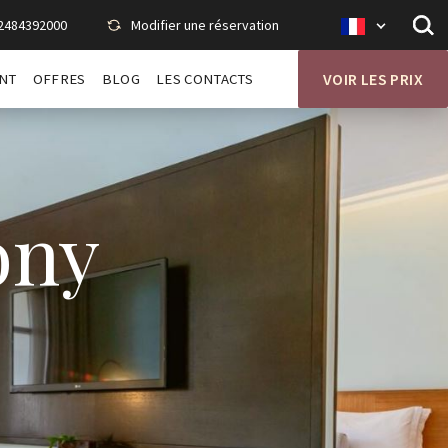
2484392000
Modifier une réservation
Op
Savoy
sit
fr
se
NT
OFFRES
BLOG
LES CONTACTS
VOIR LES PRIX
ony