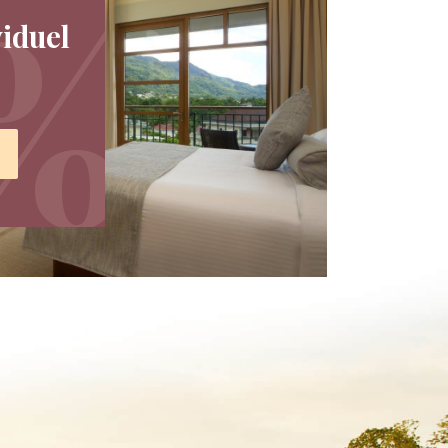
viduel