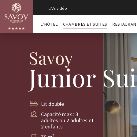
LIVE vidéo
L’HÔTEL
CHAMBRES ET SUITES
RESTAURAN
Savoy
Junior Su
Lit double
Capacité max.: 3
adultes ou 2 adultes et
2 enfants
2
76 m